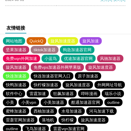
友情链接
网站地图
QuickQ
旋风加速度器
旋风加速
坚果加速器
tiktok加速器
狗急加速器官网
免费vqn外网加速
小蓝鸟
优途加速器官网
风驰加速器
旋风加速器
免费vps加速器外网苹果版
旋风加速度器
快连加速器
快连加速器官网入口
原子加速器
快鸭加速器
快柠檬加速器
旋风加速度器
外网网址导航
软件中心
雷霆加速
狂飙加速器
哔咔漫画
瑞乐小说
小美
小美vpn
小美加速器
酷通加速器官网
outline
蜜蜂加速器
西柚加速器
水母加速器
河马加速下载
雷轰官网加速器
落地机
快柠檬
旋风加速度器
outline
飞鸟加速器
雷霆vqn加速官网