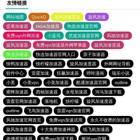
友情链接
网站地图
QuickQ
旋风加速度器
旋风加速
坚果加速器
tiktok加速器
狗急加速器官网
免费vqn外网加速
小蓝鸟
优途加速器官网
风驰加速器
旋风加速器
免费vps加速器外网苹果版
旋风加速度器
快连加速器
快连加速器官网入口
原子加速器
快鸭加速器
快柠檬加速器
旋风加速度器
外网网址导航
软件中心
雷霆加速
狂飙加速器
哔咔漫画
瑞乐小说
小美
小美vpn
小美加速器
酷通加速器官网
outline
蜜蜂加速器
西柚加速器
水母加速器
河马加速下载
雷轰官网加速器
落地机
快柠檬
旋风加速度器
outline
飞鸟加速器
雷霆vqn加速官网
风驰加速官网首页
免费vqn加速试用
永久不收费的加速器
旋风加速度器
十大免费加速神器
纸飞机加速器
老佛爷加速器
免费vqn加速下载
银河vqn官网