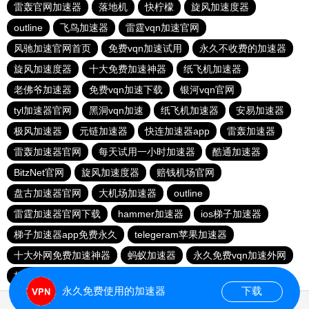
雷轰官网加速器
落地机
快柠檬
旋风加速度器
outline
飞鸟加速器
雷霆vqn加速官网
风驰加速官网首页
免费vqn加速试用
永久不收费的加速器
旋风加速度器
十大免费加速神器
纸飞机加速器
老佛爷加速器
免费vqn加速下载
银河vqn官网
tyl加速器官网
黑洞vqn加速
纸飞机加速器
安易加速器
极风加速器
元链加速器
快连加速器app
雷轰加速器
雷轰加速器官网
每天试用一小时加速器
酷通加速器
BitzNet官网
旋风加速度器
赔钱机场官网
盘古加速器官网
大机场加速器
outline
雷霆加速器官网下载
hammer加速器
ios梯子加速器
梯子加速器app免费永久
telegeram苹果加速器
十大外网免费加速神器
蚂蚁加速器
永久免费vqn加速外网
极光aurora加速器
永久免费使用的加速器
下载