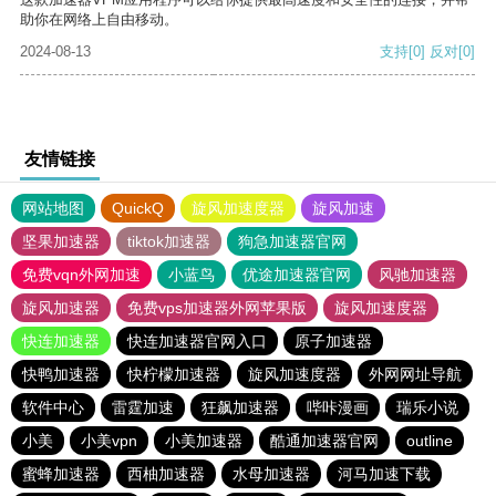
助你在网络上自由移动。
2024-08-13
支持
[0]
反对
[0]
友情链接
网站地图
QuickQ
旋风加速度器
旋风加速
坚果加速器
tiktok加速器
狗急加速器官网
免费vqn外网加速
小蓝鸟
优途加速器官网
风驰加速器
旋风加速器
免费vps加速器外网苹果版
旋风加速度器
快连加速器
快连加速器官网入口
原子加速器
快鸭加速器
快柠檬加速器
旋风加速度器
外网网址导航
软件中心
雷霆加速
狂飙加速器
哔咔漫画
瑞乐小说
小美
小美vpn
小美加速器
酷通加速器官网
outline
蜜蜂加速器
西柚加速器
水母加速器
河马加速下载