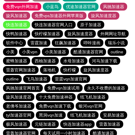
免费vqn外网加速
小蓝鸟
优途加速器官网
风驰加速器
旋风加速器
免费vps加速器外网苹果版
旋风加速度器
快连加速器
快连加速器官网入口
原子加速器
快鸭加速器
快柠檬加速器
旋风加速度器
外网网址导航
软件中心
雷霆加速
狂飙加速器
哔咔漫画
瑞乐小说
小美
小美vpn
小美加速器
酷通加速器官网
outline
蜜蜂加速器
西柚加速器
水母加速器
河马加速下载
雷轰官网加速器
落地机
快柠檬
旋风加速度器
outline
飞鸟加速器
雷霆vqn加速官网
风驰加速官网首页
免费vqn加速试用
永久不收费的加速器
旋风加速度器
十大免费加速神器
纸飞机加速器
老佛爷加速器
免费vqn加速下载
银河vqn官网
tyl加速器官网
黑洞vqn加速
纸飞机加速器
安易加速器
极风加速器
元链加速器
快连加速器app
雷轰加速器
雷轰加速器官网
每天试用一小时加速器
酷通加速器