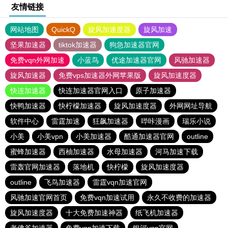
友情链接
网站地图
QuickQ
旋风加速度器
旋风加速
坚果加速器
tiktok加速器
狗急加速器官网
免费vqn外网加速
小蓝鸟
优途加速器官网
风驰加速器
旋风加速器
免费vps加速器外网苹果版
旋风加速度器
快连加速器
快连加速器官网入口
原子加速器
快鸭加速器
快柠檬加速器
旋风加速度器
外网网址导航
软件中心
雷霆加速
狂飙加速器
哔咔漫画
瑞乐小说
小美
小美vpn
小美加速器
酷通加速器官网
outline
蜜蜂加速器
西柚加速器
水母加速器
河马加速下载
雷轰官网加速器
落地机
快柠檬
旋风加速度器
outline
飞鸟加速器
雷霆vqn加速官网
风驰加速官网首页
免费vqn加速试用
永久不收费的加速器
旋风加速度器
十大免费加速神器
纸飞机加速器