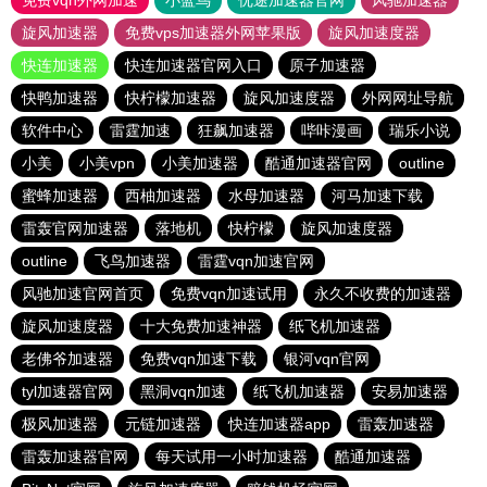
免费vqn外网加速
小蓝鸟
优途加速器官网
风驰加速器
旋风加速器
免费vps加速器外网苹果版
旋风加速度器
快连加速器
快连加速器官网入口
原子加速器
快鸭加速器
快柠檬加速器
旋风加速度器
外网网址导航
软件中心
雷霆加速
狂飙加速器
哔咔漫画
瑞乐小说
小美
小美vpn
小美加速器
酷通加速器官网
outline
蜜蜂加速器
西柚加速器
水母加速器
河马加速下载
雷轰官网加速器
落地机
快柠檬
旋风加速度器
outline
飞鸟加速器
雷霆vqn加速官网
风驰加速官网首页
免费vqn加速试用
永久不收费的加速器
旋风加速度器
十大免费加速神器
纸飞机加速器
老佛爷加速器
免费vqn加速下载
银河vqn官网
tyl加速器官网
黑洞vqn加速
纸飞机加速器
安易加速器
极风加速器
元链加速器
快连加速器app
雷轰加速器
雷轰加速器官网
每天试用一小时加速器
酷通加速器