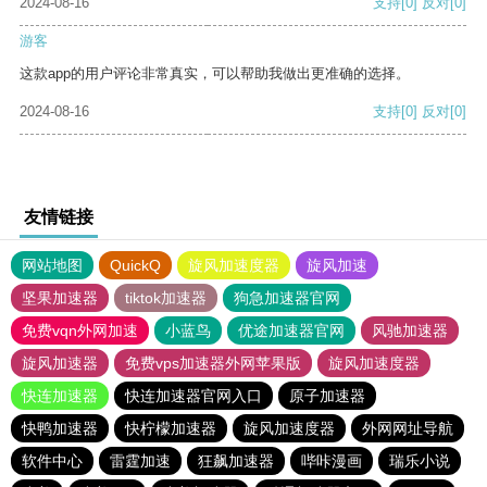
2024-08-16
支持
[0]
反对
[0]
游客
这款app的用户评论非常真实，可以帮助我做出更准确的选择。
2024-08-16
支持
[0]
反对
[0]
友情链接
网站地图
QuickQ
旋风加速度器
旋风加速
坚果加速器
tiktok加速器
狗急加速器官网
免费vqn外网加速
小蓝鸟
优途加速器官网
风驰加速器
旋风加速器
免费vps加速器外网苹果版
旋风加速度器
快连加速器
快连加速器官网入口
原子加速器
快鸭加速器
快柠檬加速器
旋风加速度器
外网网址导航
软件中心
雷霆加速
狂飙加速器
哔咔漫画
瑞乐小说