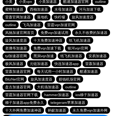
小美
小美vpn
小美加速器
酷通加速器官网
outline
蜜蜂加速器
西柚加速器
水母加速器
河马加速下载
雷轰官网加速器
落地机
快柠檬
旋风加速度器
outline
飞鸟加速器
雷霆vqn加速官网
风驰加速官网首页
免费vqn加速试用
永久不收费的加速器
旋风加速度器
十大免费加速神器
纸飞机加速器
老佛爷加速器
免费vqn加速下载
银河vqn官网
tyl加速器官网
黑洞vqn加速
纸飞机加速器
安易加速器
极风加速器
元链加速器
快连加速器app
雷轰加速器
雷轰加速器官网
每天试用一小时加速器
酷通加速器
BitzNet官网
旋风加速度器
赔钱机场官网
盘古加速器官网
大机场加速器
outline
雷霆加速器官网下载
hammer加速器
ios梯子加速器
梯子加速器app免费永久
telegeram苹果加速器
十大外网免费加速神器
蚂蚁加速器
永久免费vqn加速外网