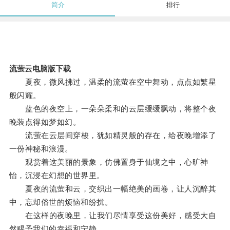
简介
排行
流萤云电脑版下载
夏夜，微风拂过，温柔的流萤在空中舞动，点点如繁星
般闪耀。
蓝色的夜空上，一朵朵柔和的云层缓缓飘动，将整个夜
晚装点得如梦如幻。
流萤在云层间穿梭，犹如精灵般的存在，给夜晚增添了
一份神秘和浪漫。
观赏着这美丽的景象，仿佛置身于仙境之中，心旷神
怡，沉浸在幻想的世界里。
夏夜的流萤和云，交织出一幅绝美的画卷，让人沉醉其
中，忘却俗世的烦恼和纷扰。
在这样的夜晚里，让我们尽情享受这份美好，感受大自
然赐予我们的幸福和宁静。