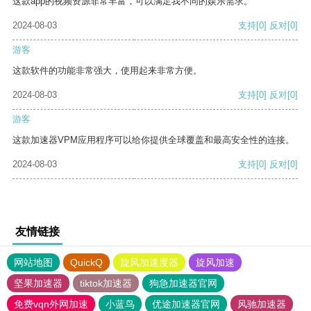
这款app的视频资源非常丰富，可以满足我不同的娱乐需求。
2024-08-03
支持
[0]
反对
[0]
游客
这款软件的功能非常强大，使用起来非常方便。
2024-08-03
支持
[0]
反对
[0]
游客
这款加速器VPM应用程序可以给你提供全球覆盖和最高安全性的连接。
2024-08-03
支持
[0]
反对
[0]
友情链接
网站地图
QuickQ
旋风加速度器
旋风加速
坚果加速器
tiktok加速器
狗急加速器官网
免费vqn外网加速
小蓝鸟
优途加速器官网
风驰加速器