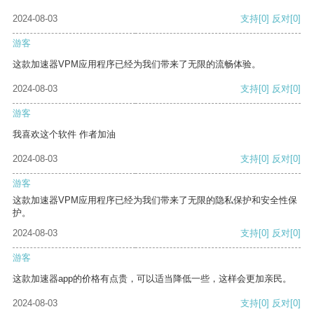
2024-08-03
支持
[0]
反对
[0]
游客
这款加速器VPM应用程序已经为我们带来了无限的流畅体验。
2024-08-03
支持
[0]
反对
[0]
游客
我喜欢这个软件 作者加油
2024-08-03
支持
[0]
反对
[0]
游客
这款加速器VPM应用程序已经为我们带来了无限的隐私保护和安全性保
护。
2024-08-03
支持
[0]
反对
[0]
游客
这款加速器app的价格有点贵，可以适当降低一些，这样会更加亲民。
2024-08-03
支持
[0]
反对
[0]