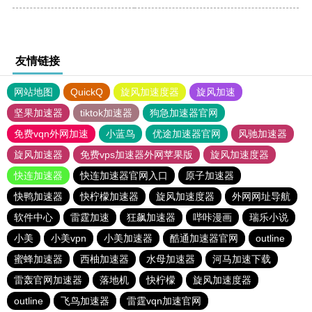
友情链接
网站地图
QuickQ
旋风加速度器
旋风加速
坚果加速器
tiktok加速器
狗急加速器官网
免费vqn外网加速
小蓝鸟
优途加速器官网
风驰加速器
旋风加速器
免费vps加速器外网苹果版
旋风加速度器
快连加速器
快连加速器官网入口
原子加速器
快鸭加速器
快柠檬加速器
旋风加速度器
外网网址导航
软件中心
雷霆加速
狂飙加速器
哔咔漫画
瑞乐小说
小美
小美vpn
小美加速器
酷通加速器官网
outline
蜜蜂加速器
西柚加速器
水母加速器
河马加速下载
雷轰官网加速器
落地机
快柠檬
旋风加速度器
outline
飞鸟加速器
雷霆vqn加速官网