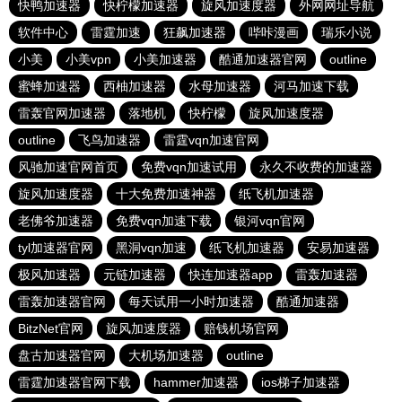
快鸭加速器
快柠檬加速器
旋风加速度器
外网网址导航
软件中心
雷霆加速
狂飙加速器
哔咔漫画
瑞乐小说
小美
小美vpn
小美加速器
酷通加速器官网
outline
蜜蜂加速器
西柚加速器
水母加速器
河马加速下载
雷轰官网加速器
落地机
快柠檬
旋风加速度器
outline
飞鸟加速器
雷霆vqn加速官网
风驰加速官网首页
免费vqn加速试用
永久不收费的加速器
旋风加速度器
十大免费加速神器
纸飞机加速器
老佛爷加速器
免费vqn加速下载
银河vqn官网
tyl加速器官网
黑洞vqn加速
纸飞机加速器
安易加速器
极风加速器
元链加速器
快连加速器app
雷轰加速器
雷轰加速器官网
每天试用一小时加速器
酷通加速器
BitzNet官网
旋风加速度器
赔钱机场官网
盘古加速器官网
大机场加速器
outline
雷霆加速器官网下载
hammer加速器
ios梯子加速器