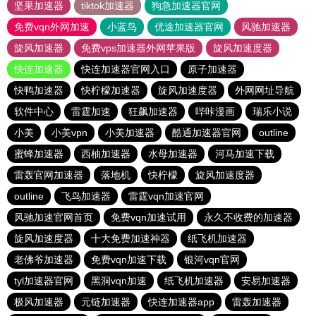
坚果加速器
tiktok加速器
狗急加速器官网
免费vqn外网加速
小蓝鸟
优途加速器官网
风驰加速器
旋风加速器
免费vps加速器外网苹果版
旋风加速度器
快连加速器
快连加速器官网入口
原子加速器
快鸭加速器
快柠檬加速器
旋风加速度器
外网网址导航
软件中心
雷霆加速
狂飙加速器
哔咔漫画
瑞乐小说
小美
小美vpn
小美加速器
酷通加速器官网
outline
蜜蜂加速器
西柚加速器
水母加速器
河马加速下载
雷轰官网加速器
落地机
快柠檬
旋风加速度器
outline
飞鸟加速器
雷霆vqn加速官网
风驰加速官网首页
免费vqn加速试用
永久不收费的加速器
旋风加速度器
十大免费加速神器
纸飞机加速器
老佛爷加速器
免费vqn加速下载
银河vqn官网
tyl加速器官网
黑洞vqn加速
纸飞机加速器
安易加速器
极风加速器
元链加速器
快连加速器app
雷轰加速器