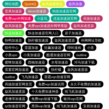
网站地图
QuickQ
旋风加速度器
旋风加速
坚果加速器
tiktok加速器
狗急加速器官网
免费vqn外网加速
小蓝鸟
优途加速器官网
风驰加速器
旋风加速器
免费vps加速器外网苹果版
旋风加速度器
快连加速器
快连加速器官网入口
原子加速器
快鸭加速器
快柠檬加速器
旋风加速度器
外网网址导航
软件中心
雷霆加速
狂飙加速器
哔咔漫画
小美
小美vpn
小美加速器
酷通加速器官网
outline
蜜蜂加速器
西柚加速器
水母加速器
河马加速下载
雷轰官网加速器
落地机
快柠檬
旋风加速度器
outline
飞鸟加速器
雷霆vqn加速官网
风驰加速官网首页
免费vqn加速试用
永久不收费的加速器
旋风加速度器
十大免费加速神器
纸飞机加速器
老佛爷加速器
免费vqn加速下载
银河vqn官网
tyl加速器官网
黑洞vqn加速
纸飞机加速器
安易加速器