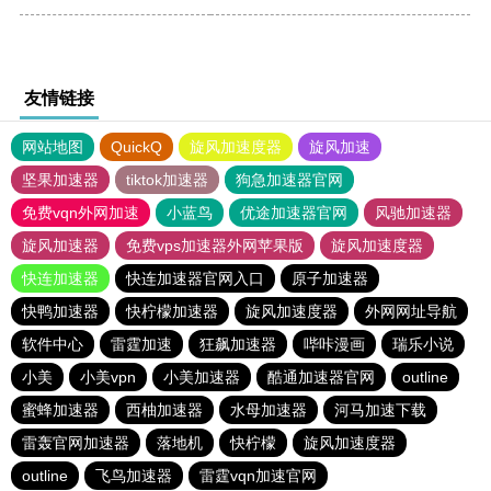
友情链接
网站地图
QuickQ
旋风加速度器
旋风加速
坚果加速器
tiktok加速器
狗急加速器官网
免费vqn外网加速
小蓝鸟
优途加速器官网
风驰加速器
旋风加速器
免费vps加速器外网苹果版
旋风加速度器
快连加速器
快连加速器官网入口
原子加速器
快鸭加速器
快柠檬加速器
旋风加速度器
外网网址导航
软件中心
雷霆加速
狂飙加速器
哔咔漫画
瑞乐小说
小美
小美vpn
小美加速器
酷通加速器官网
outline
蜜蜂加速器
西柚加速器
水母加速器
河马加速下载
雷轰官网加速器
落地机
快柠檬
旋风加速度器
outline
飞鸟加速器
雷霆vqn加速官网