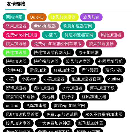
友情链接
网站地图
QuickQ
旋风加速度器
旋风加速
坚果加速器
tiktok加速器
狗急加速器官网
免费vqn外网加速
小蓝鸟
优途加速器官网
风驰加速器
旋风加速器
免费vps加速器外网苹果版
旋风加速度器
快连加速器
快连加速器官网入口
原子加速器
快鸭加速器
快柠檬加速器
旋风加速度器
外网网址导航
软件中心
雷霆加速
狂飙加速器
哔咔漫画
瑞乐小说
小美
小美vpn
小美加速器
酷通加速器官网
outline
蜜蜂加速器
西柚加速器
水母加速器
河马加速下载
雷轰官网加速器
落地机
快柠檬
旋风加速度器
outline
飞鸟加速器
雷霆vqn加速官网
风驰加速官网首页
免费vqn加速试用
永久不收费的加速器
旋风加速度器
十大免费加速神器
纸飞机加速器