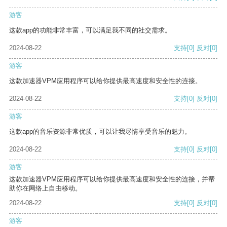
游客
这款app的功能非常丰富，可以满足我不同的社交需求。
2024-08-22
支持
[0]
反对
[0]
游客
这款加速器VPM应用程序可以给你提供最高速度和安全性的连接。
2024-08-22
支持
[0]
反对
[0]
游客
这款app的音乐资源非常优质，可以让我尽情享受音乐的魅力。
2024-08-22
支持
[0]
反对
[0]
游客
这款加速器VPM应用程序可以给你提供最高速度和安全性的连接，并帮
助你在网络上自由移动。
2024-08-22
支持
[0]
反对
[0]
游客