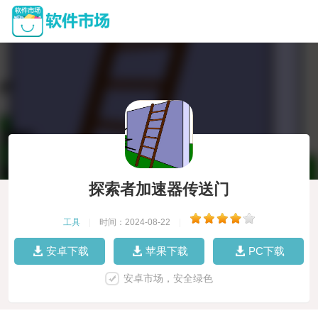
探索者加速器传送门
工具
|
时间：2024-08-22
|
安卓下载
苹果下载
PC下载
安卓市场，安全绿色