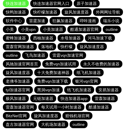
快连加速器
快连加速器官网入口
原子加速器
快鸭加速器
快柠檬加速器
旋风加速度器
外网网址导航
软件中心
雷霆加速
狂飙加速器
哔咔漫画
瑞乐小说
小美
小美vpn
小美加速器
酷通加速器官网
outline
蜜蜂加速器
西柚加速器
水母加速器
河马加速下载
雷轰官网加速器
落地机
快柠檬
旋风加速度器
outline
飞鸟加速器
雷霆vqn加速官网
风驰加速官网首页
免费vqn加速试用
永久不收费的加速器
旋风加速度器
十大免费加速神器
纸飞机加速器
老佛爷加速器
免费vqn加速下载
银河vqn官网
tyl加速器官网
黑洞vqn加速
纸飞机加速器
安易加速器
极风加速器
元链加速器
快连加速器app
雷轰加速器
雷轰加速器官网
每天试用一小时加速器
酷通加速器
BitzNet官网
旋风加速度器
赔钱机场官网
盘古加速器官网
大机场加速器
outline