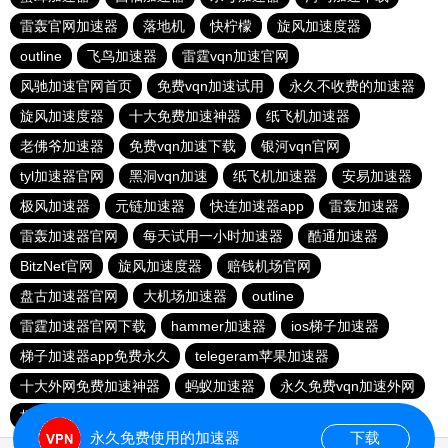
雷轰官网加速器
落地机
快柠檬
旋风加速度器
outline
飞鸟加速器
雷霆vqn加速官网
风驰加速官网首页
免费vqn加速试用
永久不收费的加速器
旋风加速度器
十大免费加速神器
纸飞机加速器
老佛爷加速器
免费vqn加速下载
银河vqn官网
tyl加速器官网
黑洞vqn加速
纸飞机加速器
安易加速器
极风加速器
元链加速器
快连加速器app
雷轰加速器
雷轰加速器官网
每天试用一小时加速器
酷通加速器
BitzNet官网
旋风加速度器
赔钱机场官网
盘古加速器官网
大机场加速器
outline
雷霆加速器官网下载
hammer加速器
ios梯子加速器
梯子加速器app免费永久
telegeram苹果加速器
十大外网免费加速神器
蚂蚁加速器
永久免费vqn加速外网
极光aurora加速器
永久免费使用的加速器
下载