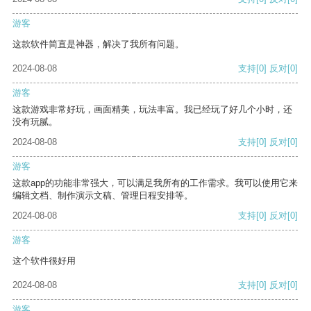
游客
这款软件简直是神器，解决了我所有问题。
2024-08-08
支持
[0]
反对
[0]
游客
这款游戏非常好玩，画面精美，玩法丰富。我已经玩了好几个小时，还
没有玩腻。
2024-08-08
支持
[0]
反对
[0]
游客
这款app的功能非常强大，可以满足我所有的工作需求。我可以使用它来
编辑文档、制作演示文稿、管理日程安排等。
2024-08-08
支持
[0]
反对
[0]
游客
这个软件很好用
2024-08-08
支持
[0]
反对
[0]
游客