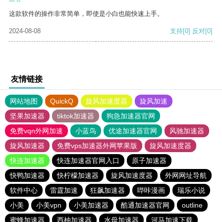
这款软件的操作非常简单，即使是小白也能快速上手。
2024-08-08
支持
[0]
反对
[0]
友情链接
网站地图
QuickQ
旋风加速度器
旋风加速
坚果加速器
tiktok加速器
狗急加速器官网
免费vqn外网加速
小蓝鸟
优途加速器官网
风驰加速器
旋风加速器
免费vps加速器外网苹果版
旋风加速度器
快连加速器
快连加速器官网入口
原子加速器
快鸭加速器
快柠檬加速器
旋风加速度器
外网网址导航
软件中心
雷霆加速
狂飙加速器
哔咔漫画
瑞乐小说
小美
小美vpn
小美加速器
酷通加速器官网
outline
蜜蜂加速器
西柚加速器
水母加速器
河马加速下载