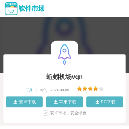
蚯蚓机场vqn
工具
|
时间：2024-08-08
|
安卓下载
苹果下载
PC下载
安卓市场，安全绿色