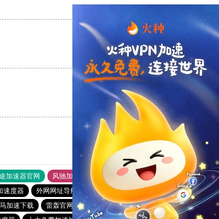
支持
[0]
反对
[0]
支持
[0]
反对
[0]
支持
[0]
反对
[0]
途加速器官网
风驰加速器
旋风加速器
加速度器
外网网址导航
软件中心
雷霆加速
狂飙加速器
马加速下载
雷轰官网加速器
落地机
快柠檬