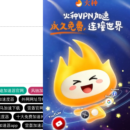
支持
[0]
反对
[0]
支持
[0]
反对
[0]
途加速器官网
风驰加速器
旋风加速器
加速度器
外网网址导航
软件中心
雷霆加速
狂飙加速器
马加速下载
雷轰官网加速器
落地机
快柠檬
速度器
十大免费加速神器
纸飞机加速器
老佛爷加速器
加速器app
雷轰加速器
雷轰加速器官网