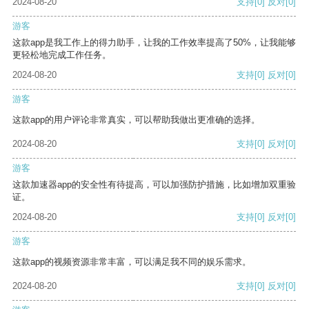
2024-08-20
支持
[0]
反对
[0]
游客
这款app是我工作上的得力助手，让我的工作效率提高了50%，让我能够
更轻松地完成工作任务。
2024-08-20
支持
[0]
反对
[0]
游客
这款app的用户评论非常真实，可以帮助我做出更准确的选择。
2024-08-20
支持
[0]
反对
[0]
游客
这款加速器app的安全性有待提高，可以加强防护措施，比如增加双重验
证。
2024-08-20
支持
[0]
反对
[0]
游客
这款app的视频资源非常丰富，可以满足我不同的娱乐需求。
2024-08-20
支持
[0]
反对
[0]