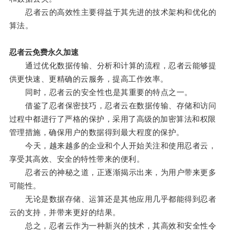
忍者云的高效性主要得益于其先进的技术架构和优化的
算法。
忍者云免费永久加速
通过优化数据传输、分析和计算的流程，忍者云能够提
供更快速、更精确的云服务，提高工作效率。
同时，忍者云的安全性也是其重要的特点之一。
借鉴了忍者保密技巧，忍者云在数据传输、存储和访问
过程中都进行了严格的保护，采用了高级的加密算法和权限
管理措施，确保用户的数据得到最大程度的保护。
今天，越来越多的企业和个人开始关注和使用忍者云，
享受其高效、安全的特性带来的便利。
忍者云的神秘之道，正逐渐揭示出来，为用户带来更多
可能性。
无论是数据存储、运算还是其他应用几乎都能得到忍者
云的支持，并带来更好的结果。
总之，忍者云作为一种新兴的技术，其高效和安全性令