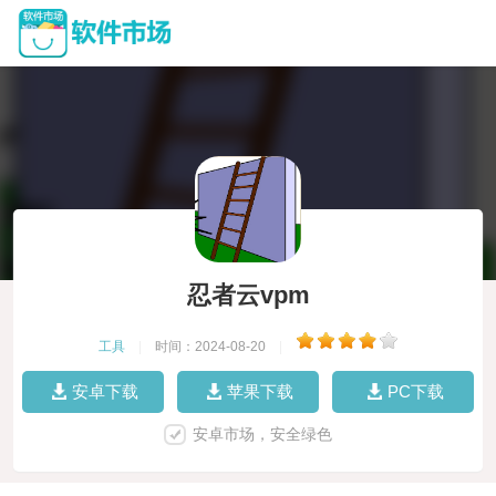
忍者云vpm
工具
|
时间：2024-08-20
|
安卓下载
苹果下载
PC下载
安卓市场，安全绿色