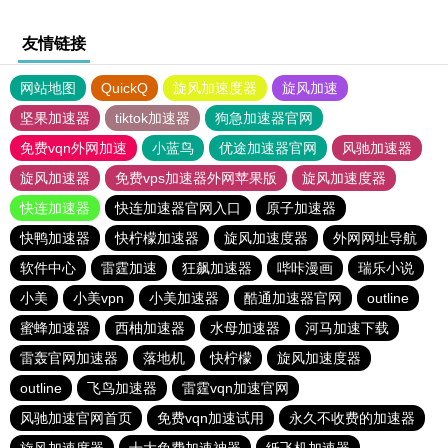
友情链接
网站地图
QuickQ
旋风加速度器
旋风加速
坚果加速器
tiktok加速器
狗急加速器官网
免费vqn外网加速
小蓝鸟
优途加速器官网
风驰加速器
旋风加速器
免费vps加速器外网苹果版
旋风加速度器
快连加速器
快连加速器官网入口
原子加速器
快鸭加速器
快柠檬加速器
旋风加速度器
外网网址导航
软件中心
雷霆加速
狂飙加速器
哔咔漫画
瑞乐小说
小美
小美vpn
小美加速器
酷通加速器官网
outline
蜜蜂加速器
西柚加速器
水母加速器
河马加速下载
雷轰官网加速器
落地机
快柠檬
旋风加速度器
outline
飞鸟加速器
雷霆vqn加速官网
风驰加速官网首页
免费vqn加速试用
永久不收费的加速器