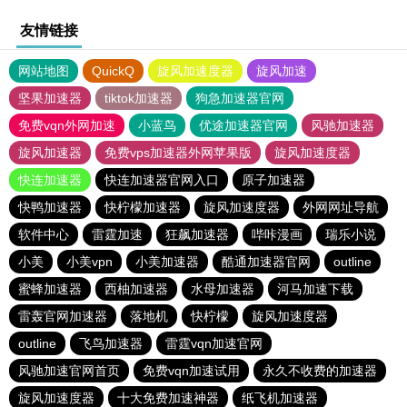
友情链接
网站地图
QuickQ
旋风加速度器
旋风加速
坚果加速器
tiktok加速器
狗急加速器官网
免费vqn外网加速
小蓝鸟
优途加速器官网
风驰加速器
旋风加速器
免费vps加速器外网苹果版
旋风加速度器
快连加速器
快连加速器官网入口
原子加速器
快鸭加速器
快柠檬加速器
旋风加速度器
外网网址导航
软件中心
雷霆加速
狂飙加速器
哔咔漫画
瑞乐小说
小美
小美vpn
小美加速器
酷通加速器官网
outline
蜜蜂加速器
西柚加速器
水母加速器
河马加速下载
雷轰官网加速器
落地机
快柠檬
旋风加速度器
outline
飞鸟加速器
雷霆vqn加速官网
风驰加速官网首页
免费vqn加速试用
永久不收费的加速器
旋风加速度器
十大免费加速神器
纸飞机加速器