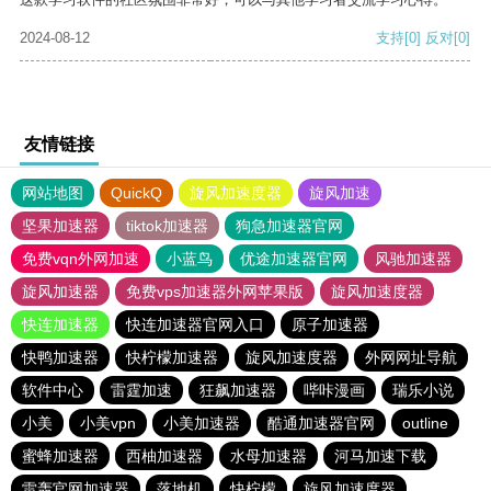
2024-08-12
支持
[0]
反对
[0]
友情链接
网站地图
QuickQ
旋风加速度器
旋风加速
坚果加速器
tiktok加速器
狗急加速器官网
免费vqn外网加速
小蓝鸟
优途加速器官网
风驰加速器
旋风加速器
免费vps加速器外网苹果版
旋风加速度器
快连加速器
快连加速器官网入口
原子加速器
快鸭加速器
快柠檬加速器
旋风加速度器
外网网址导航
软件中心
雷霆加速
狂飙加速器
哔咔漫画
瑞乐小说
小美
小美vpn
小美加速器
酷通加速器官网
outline
蜜蜂加速器
西柚加速器
水母加速器
河马加速下载
雷轰官网加速器
落地机
快柠檬
旋风加速度器