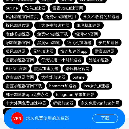
outline
飞鸟加速器
雷霆vqn加速官网
风驰加速官网首页
免费vqn加速试用
永久不收费的加速器
旋风加速度器
十大免费加速神器
纸飞机加速器
老佛爷加速器
免费vqn加速下载
银河vqn官网
tyl加速器官网
黑洞vqn加速
纸飞机加速器
安易加速器
极风加速器
元链加速器
快连加速器app
雷轰加速器
雷轰加速器官网
每天试用一小时加速器
酷通加速器
BitzNet官网
旋风加速度器
赔钱机场官网
盘古加速器官网
大机场加速器
outline
雷霆加速器官网下载
hammer加速器
ios梯子加速器
梯子加速器app免费永久
telegeram苹果加速器
十大外网免费加速神器
蚂蚁加速器
永久免费vqn加速外网
极光aurora加速器
永久免费使用的加速器
下载
0.021466s
首页
安卓
苹果
排行
推荐