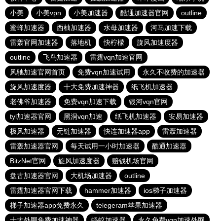
小美
小美vpn
小美加速器
酷通加速器官网
outline
蜜蜂加速器
西柚加速器
水母加速器
河马加速下载
雷轰官网加速器
落地机
快柠檬
旋风加速度器
outline
飞鸟加速器
雷霆vqn加速官网
风驰加速官网首页
免费vqn加速试用
永久不收费的加速器
旋风加速度器
十大免费加速神器
纸飞机加速器
老佛爷加速器
免费vqn加速下载
银河vqn官网
tyl加速器官网
黑洞vqn加速
纸飞机加速器
安易加速器
极风加速器
元链加速器
快连加速器app
雷轰加速器
雷轰加速器官网
每天试用一小时加速器
酷通加速器
BitzNet官网
旋风加速度器
赔钱机场官网
盘古加速器官网
大机场加速器
outline
雷霆加速器官网下载
hammer加速器
ios梯子加速器
梯子加速器app免费永久
telegeram苹果加速器
十大外网免费加速神器
蚂蚁加速器
永久免费vqn加速外网