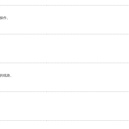
悉操作。
区的线路。