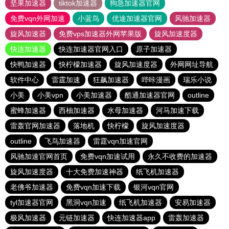
坚果加速器
tiktok加速器
狗急加速器官网
免费vqn外网加速
小蓝鸟
优途加速器官网
风驰加速器
旋风加速器
免费vps加速器外网苹果版
旋风加速度器
快连加速器
快连加速器官网入口
原子加速器
快鸭加速器
快柠檬加速器
旋风加速度器
外网网址导航
软件中心
雷霆加速
狂飙加速器
哔咔漫画
瑞乐小说
小美
小美vpn
小美加速器
酷通加速器官网
outline
蜜蜂加速器
西柚加速器
水母加速器
河马加速下载
雷轰官网加速器
落地机
快柠檬
旋风加速度器
outline
飞鸟加速器
雷霆vqn加速官网
风驰加速官网首页
免费vqn加速试用
永久不收费的加速器
旋风加速度器
十大免费加速神器
纸飞机加速器
老佛爷加速器
免费vqn加速下载
银河vqn官网
tyl加速器官网
黑洞vqn加速
纸飞机加速器
安易加速器
极风加速器
元链加速器
快连加速器app
雷轰加速器