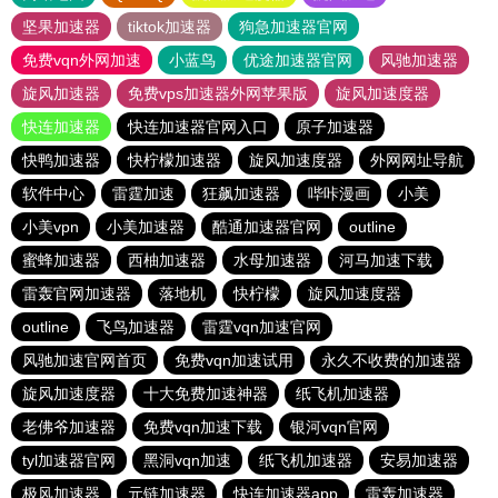
坚果加速器
tiktok加速器
狗急加速器官网
免费vqn外网加速
小蓝鸟
优途加速器官网
风驰加速器
旋风加速器
免费vps加速器外网苹果版
旋风加速度器
快连加速器
快连加速器官网入口
原子加速器
快鸭加速器
快柠檬加速器
旋风加速度器
外网网址导航
软件中心
雷霆加速
狂飙加速器
哔咔漫画
小美
小美vpn
小美加速器
酷通加速器官网
outline
蜜蜂加速器
西柚加速器
水母加速器
河马加速下载
雷轰官网加速器
落地机
快柠檬
旋风加速度器
outline
飞鸟加速器
雷霆vqn加速官网
风驰加速官网首页
免费vqn加速试用
永久不收费的加速器
旋风加速度器
十大免费加速神器
纸飞机加速器
老佛爷加速器
免费vqn加速下载
银河vqn官网
tyl加速器官网
黑洞vqn加速
纸飞机加速器
安易加速器
极风加速器
元链加速器
快连加速器app
雷轰加速器