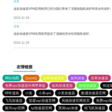
游客
这款加速器VPM应用程序已经为我们带来了无限的隐私保护和安全性保护
2024-11-29
游客
这款加速器VPM应用程序提供了顶级的安全性和隐私保护。
2024-11-29
友情链接
网站地图
QuickQ
旋风加速度器
旋风加速
坚果加速器
免费vps加速器外网苹果版
旋风加速度器
快连加速器
快连
哔咔漫画
小美
小美vpn
小美加速器
酷通加速器官网
飞鸟加速器
雷霆vqn加速官网
风驰加速官网首页
免费vqn
银河vqn官网
tyl加速器官网
黑洞vqn加速
纸飞机加速器