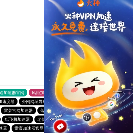
支持
[0]
反对
[0]
支持
[0]
反对
[0]
途加速器官网
风驰加速器
旋风加速器
加速度器
外网网址导航
软件中心
雷霆加速
狂飙加速器
雷轰官网加速器
落地机
快柠檬
旋风加速度器
outline
纸飞机加速器
老佛爷加速器
免费vqn加速下载
速器
雷轰加速器官网
每天试用一小时加速器
酷通加速器