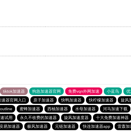
。
tiktok加速器
狗急加速器官网
免费vqn外网加速
小蓝鸟
优
加速器官网入口
原子加速器
快鸭加速器
快柠檬加速器
旋风
outline
蜜蜂加速器
西柚加速器
水母加速器
河马加速下载
加速试用
永久不收费的加速器
旋风加速度器
十大免费加速神器
安易加速器
极风加速器
元链加速器
快连加速器app
雷轰加