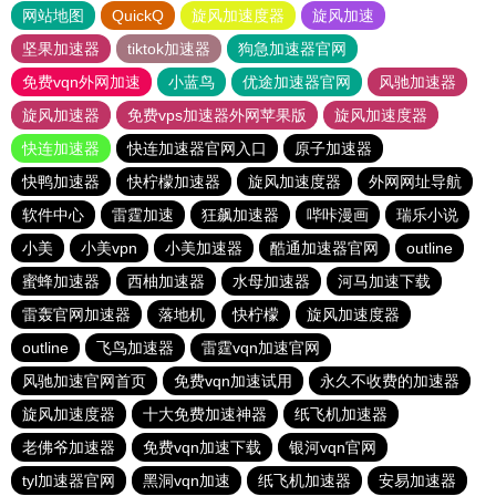
网站地图
QuickQ
旋风加速度器
旋风加速
坚果加速器
tiktok加速器
狗急加速器官网
免费vqn外网加速
小蓝鸟
优途加速器官网
风驰加速器
旋风加速器
免费vps加速器外网苹果版
旋风加速度器
快连加速器
快连加速器官网入口
原子加速器
快鸭加速器
快柠檬加速器
旋风加速度器
外网网址导航
软件中心
雷霆加速
狂飙加速器
哔咔漫画
瑞乐小说
小美
小美vpn
小美加速器
酷通加速器官网
outline
蜜蜂加速器
西柚加速器
水母加速器
河马加速下载
雷轰官网加速器
落地机
快柠檬
旋风加速度器
outline
飞鸟加速器
雷霆vqn加速官网
风驰加速官网首页
免费vqn加速试用
永久不收费的加速器
旋风加速度器
十大免费加速神器
纸飞机加速器
老佛爷加速器
免费vqn加速下载
银河vqn官网
tyl加速器官网
黑洞vqn加速
纸飞机加速器
安易加速器