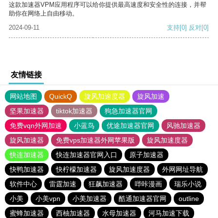
这款加速器VPM应用程序可以给你提供最高速度和安全性的连接，并帮
助你在网络上自由移动。
2024-09-11
支持
[0]
反对
[0]
友情链接
网站地图
QuickQ
旋风加速度器
旋风加速
坚果加速器
tiktok加速器
狗急加速器官网
免费vqn外网加速
小蓝鸟
优途加速器官网
风驰加速器
旋风加速器
免费vps加速器外网苹果版
旋风加速度器
快连加速器
快连加速器官网入口
原子加速器
快鸭加速器
快柠檬加速器
旋风加速度器
外网网址导航
软件中心
雷霆加速
狂飙加速器
哔咔漫画
瑞乐小说
小美
小美vpn
小美加速器
酷通加速器官网
outline
蜜蜂加速器
西柚加速器
水母加速器
河马加速下载