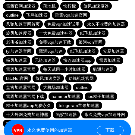
雷轰官网加速器
落地机
快柠檬
旋风加速度器
outline
飞鸟加速器
雷霆vqn加速官网
风驰加速官网首页
免费vqn加速试用
永久不收费的加速器
旋风加速度器
十大免费加速神器
纸飞机加速器
老佛爷加速器
免费vqn加速下载
银河vqn官网
tyl加速器官网
黑洞vqn加速
纸飞机加速器
安易加速器
极风加速器
元链加速器
快连加速器app
雷轰加速器
雷轰加速器官网
每天试用一小时加速器
酷通加速器
BitzNet官网
旋风加速度器
赔钱机场官网
盘古加速器官网
大机场加速器
outline
雷霆加速器官网下载
hammer加速器
ios梯子加速器
梯子加速器app免费永久
telegeram苹果加速器
十大外网免费加速神器
蚂蚁加速器
永久免费vqn加速外网
极光aurora加速器
永久免费使用的加速器
下载