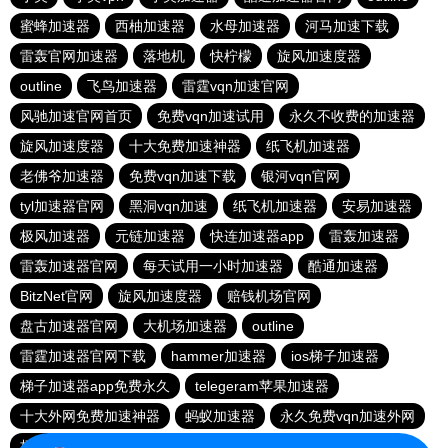
蜜蜂加速器
西柚加速器
水母加速器
河马加速下载
雷轰官网加速器
落地机
快柠檬
旋风加速度器
outline
飞鸟加速器
雷霆vqn加速官网
风驰加速官网首页
免费vqn加速试用
永久不收费的加速器
旋风加速度器
十大免费加速神器
纸飞机加速器
老佛爷加速器
免费vqn加速下载
银河vqn官网
tyl加速器官网
黑洞vqn加速
纸飞机加速器
安易加速器
极风加速器
元链加速器
快连加速器app
雷轰加速器
雷轰加速器官网
每天试用一小时加速器
酷通加速器
BitzNet官网
旋风加速度器
赔钱机场官网
盘古加速器官网
大机场加速器
outline
雷霆加速器官网下载
hammer加速器
ios梯子加速器
梯子加速器app免费永久
telegeram苹果加速器
十大外网免费加速神器
蚂蚁加速器
永久免费vqn加速外网
极光aurora加速器