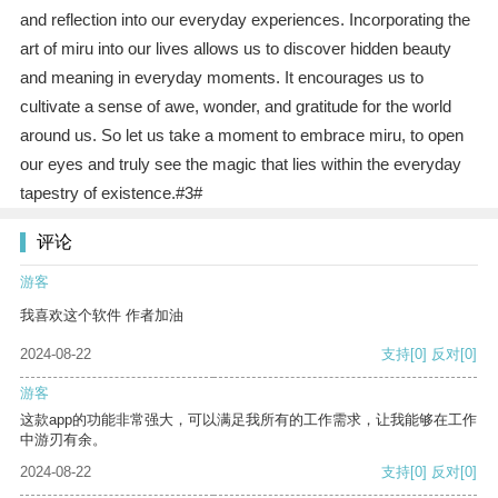
and reflection into our everyday experiences. Incorporating the
art of miru into our lives allows us to discover hidden beauty
and meaning in everyday moments. It encourages us to
cultivate a sense of awe, wonder, and gratitude for the world
around us. So let us take a moment to embrace miru, to open
our eyes and truly see the magic that lies within the everyday
tapestry of existence.#3#
评论
游客
我喜欢这个软件 作者加油
2024-08-22
支持
[0]
反对
[0]
游客
这款app的功能非常强大，可以满足我所有的工作需求，让我能够在工作
中游刃有余。
2024-08-22
支持
[0]
反对
[0]