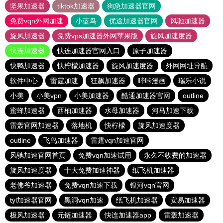
坚果加速器
tiktok加速器
狗急加速器官网
免费vqn外网加速
小蓝鸟
优途加速器官网
风驰加速器
旋风加速器
免费vps加速器外网苹果版
旋风加速度器
快连加速器
快连加速器官网入口
原子加速器
快鸭加速器
快柠檬加速器
旋风加速度器
外网网址导航
软件中心
雷霆加速
狂飙加速器
哔咔漫画
瑞乐小说
小美
小美vpn
小美加速器
酷通加速器官网
outline
蜜蜂加速器
西柚加速器
水母加速器
河马加速下载
雷轰官网加速器
落地机
快柠檬
旋风加速度器
outline
飞鸟加速器
雷霆vqn加速官网
风驰加速官网首页
免费vqn加速试用
永久不收费的加速器
旋风加速度器
十大免费加速神器
纸飞机加速器
老佛爷加速器
免费vqn加速下载
银河vqn官网
tyl加速器官网
黑洞vqn加速
纸飞机加速器
安易加速器
极风加速器
元链加速器
快连加速器app
雷轰加速器