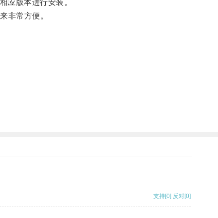
下载相应版本进行安装。
起来非常方便。
支持
[0]
反对
[0]