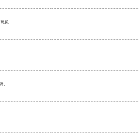
有玩腻。
。
野。