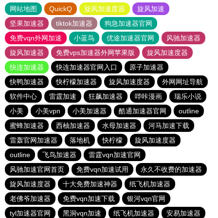
网站地图
QuickQ
旋风加速度器
旋风加速
坚果加速器
tiktok加速器
狗急加速器官网
免费vqn外网加速
小蓝鸟
优途加速器官网
风驰加速器
旋风加速器
免费vps加速器外网苹果版
旋风加速度器
快连加速器
快连加速器官网入口
原子加速器
快鸭加速器
快柠檬加速器
旋风加速度器
外网网址导航
软件中心
雷霆加速
狂飙加速器
哔咔漫画
瑞乐小说
小美
小美vpn
小美加速器
酷通加速器官网
outline
蜜蜂加速器
西柚加速器
水母加速器
河马加速下载
雷轰官网加速器
落地机
快柠檬
旋风加速度器
outline
飞鸟加速器
雷霆vqn加速官网
风驰加速官网首页
免费vqn加速试用
永久不收费的加速器
旋风加速度器
十大免费加速神器
纸飞机加速器
老佛爷加速器
免费vqn加速下载
银河vqn官网
tyl加速器官网
黑洞vqn加速
纸飞机加速器
安易加速器