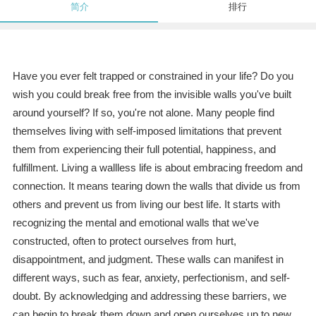
简介
排行
Have you ever felt trapped or constrained in your life? Do you
wish you could break free from the invisible walls you've built
around yourself? If so, you're not alone. Many people find
themselves living with self-imposed limitations that prevent
them from experiencing their full potential, happiness, and
fulfillment. Living a wallless life is about embracing freedom and
connection. It means tearing down the walls that divide us from
others and prevent us from living our best life. It starts with
recognizing the mental and emotional walls that we've
constructed, often to protect ourselves from hurt,
disappointment, and judgment. These walls can manifest in
different ways, such as fear, anxiety, perfectionism, and self-
doubt. By acknowledging and addressing these barriers, we
can begin to break them down and open ourselves up to new