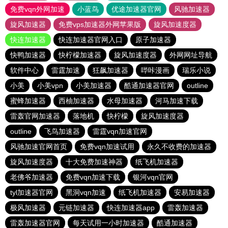
免费vqn外网加速
小蓝鸟
优途加速器官网
风驰加速器
旋风加速器
免费vps加速器外网苹果版
旋风加速度器
快连加速器
快连加速器官网入口
原子加速器
快鸭加速器
快柠檬加速器
旋风加速度器
外网网址导航
软件中心
雷霆加速
狂飙加速器
哔咔漫画
瑞乐小说
小美
小美vpn
小美加速器
酷通加速器官网
outline
蜜蜂加速器
西柚加速器
水母加速器
河马加速下载
雷轰官网加速器
落地机
快柠檬
旋风加速度器
outline
飞鸟加速器
雷霆vqn加速官网
风驰加速官网首页
免费vqn加速试用
永久不收费的加速器
旋风加速度器
十大免费加速神器
纸飞机加速器
老佛爷加速器
免费vqn加速下载
银河vqn官网
tyl加速器官网
黑洞vqn加速
纸飞机加速器
安易加速器
极风加速器
元链加速器
快连加速器app
雷轰加速器
雷轰加速器官网
每天试用一小时加速器
酷通加速器