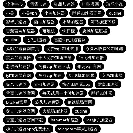
软件中心
雷霆加速
狂飙加速器
哔咔漫画
瑞乐小说
小美
小美vpn
小美加速器
酷通加速器官网
outline
蜜蜂加速器
西柚加速器
水母加速器
河马加速下载
雷轰官网加速器
落地机
快柠檬
旋风加速度器
outline
飞鸟加速器
雷霆vqn加速官网
风驰加速官网首页
免费vqn加速试用
永久不收费的加速器
旋风加速度器
十大免费加速神器
纸飞机加速器
老佛爷加速器
免费vqn加速下载
银河vqn官网
tyl加速器官网
黑洞vqn加速
纸飞机加速器
安易加速器
极风加速器
元链加速器
快连加速器app
雷轰加速器
雷轰加速器官网
每天试用一小时加速器
酷通加速器
BitzNet官网
旋风加速度器
赔钱机场官网
盘古加速器官网
大机场加速器
outline
雷霆加速器官网下载
hammer加速器
ios梯子加速器
梯子加速器app免费永久
telegeram苹果加速器