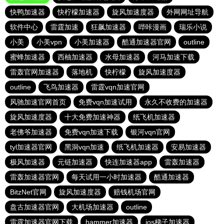
快鸭加速器
快柠檬加速器
旋风加速度器
外网网址导航
软件中心
雷霆加速
狂飙加速器
哔咔漫画
瑞乐小说
小美
小美vpn
小美加速器
酷通加速器官网
outline
蜜蜂加速器
西柚加速器
水母加速器
河马加速下载
雷轰官网加速器
落地机
快柠檬
旋风加速度器
outline
飞鸟加速器
雷霆vqn加速官网
风驰加速官网首页
免费vqn加速试用
永久不收费的加速器
旋风加速度器
十大免费加速神器
纸飞机加速器
老佛爷加速器
免费vqn加速下载
银河vqn官网
tyl加速器官网
黑洞vqn加速
纸飞机加速器
安易加速器
极风加速器
元链加速器
快连加速器app
雷轰加速器
雷轰加速器官网
每天试用一小时加速器
酷通加速器
BitzNet官网
旋风加速度器
赔钱机场官网
盘古加速器官网
大机场加速器
outline
雷霆加速器官网下载
hammer加速器
ios梯子加速器