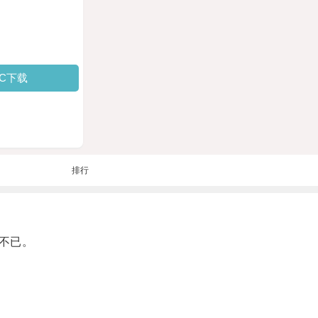
PC下载
排行
不已。