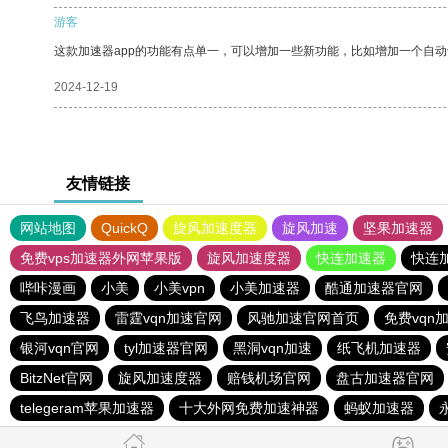
游客
这款加速器app的功能有点单一，可以增加一些新功能，比如增加一个自
2024-12-19
友情链接
网站地图
QuickQ
旋风加速度器
旋风加速
坚果加速器
免费vps加速器外网苹果版
旋风加速度器
快连加速器
快连
哔咔漫画
小美
小美vpn
小美加速器
酷通加速器官网
飞鸟加速器
雷霆vqn加速官网
风驰加速官网首页
免费vqn
银河vqn官网
tyl加速器官网
黑洞vqn加速
纸飞机加速器
BitzNet官网
旋风加速度器
赔钱机场官网
盘古加速器官网
telegeram苹果加速器
十大外网免费加速神器
蚂蚁加速器