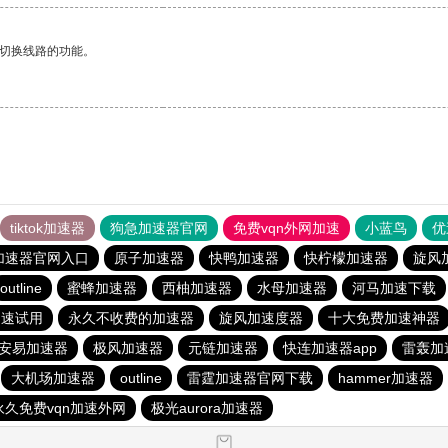
动切换线路的功能。
tiktok加速器
狗急加速器官网
免费vqn外网加速
小蓝鸟
优
加速器官网入口
原子加速器
快鸭加速器
快柠檬加速器
旋风
outline
蜜蜂加速器
西柚加速器
水母加速器
河马加速下载
加速试用
永久不收费的加速器
旋风加速度器
十大免费加速神器
安易加速器
极风加速器
元链加速器
快连加速器app
雷轰加
大机场加速器
outline
雷霆加速器官网下载
hammer加速器
永久免费vqn加速外网
极光aurora加速器