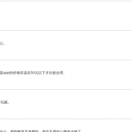
。
心。
器app的价格应该在50元以下才比较合理。
有玩腻。
作办公，都能畅享高速网络，再也不用担心网速卡顿了。