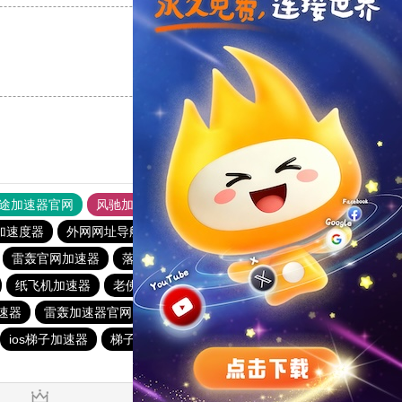
支持
[0]
反对
[0]
途加速器官网
风驰加速器
旋风加速器
加速度器
外网网址导航
软件中心
雷霆加速
狂飙加速器
雷轰官网加速器
落地机
快柠檬
旋风加速度器
outline
纸飞机加速器
老佛爷加速器
免费vqn加速下载
速器
雷轰加速器官网
每天试用一小时加速器
酷通加速器
ios梯子加速器
梯子加速器app免费永久