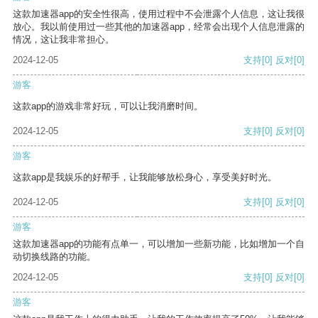
这款加速器app的安全性很高，使用过程中不会泄露个人信息，这让我很
放心。我以前使用过一些其他的加速器app，经常会出现个人信息泄露的
情况，这让我非常担心。
2024-12-05
支持
[0]
反对
[0]
游客
这款app的游戏非常好玩，可以让我消磨时间。
2024-12-05
支持
[0]
反对
[0]
游客
这款app是我娱乐的好帮手，让我能够放松身心，享受美好时光。
2024-12-05
支持
[0]
反对
[0]
游客
这款加速器app的功能有点单一，可以增加一些新功能，比如增加一个自
动切换线路的功能。
2024-12-05
支持
[0]
反对
[0]
游客