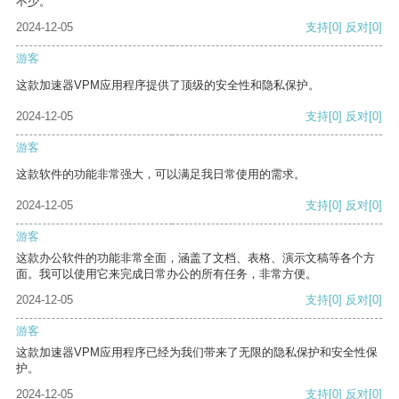
不少。
2024-12-05
支持
[0]
反对
[0]
游客
这款加速器VPM应用程序提供了顶级的安全性和隐私保护。
2024-12-05
支持
[0]
反对
[0]
游客
这款软件的功能非常强大，可以满足我日常使用的需求。
2024-12-05
支持
[0]
反对
[0]
游客
这款办公软件的功能非常全面，涵盖了文档、表格、演示文稿等各个方
面。我可以使用它来完成日常办公的所有任务，非常方便。
2024-12-05
支持
[0]
反对
[0]
游客
这款加速器VPM应用程序已经为我们带来了无限的隐私保护和安全性保
护。
2024-12-05
支持
[0]
反对
[0]