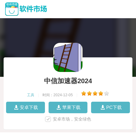
中信加速器2024
工具
|
时间：2024-12-05
|
安卓下载
苹果下载
PC下载
安卓市场，安全绿色