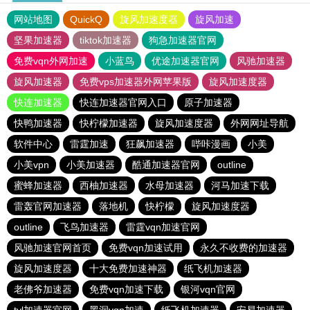
网站地图
QuickQ
旋风加速度器
旋风加速
坚果加速器
tiktok加速器
狗急加速器官网
免费vqn外网加速
小蓝鸟
优途加速器官网
风驰加速器
旋风加速器
免费vps加速器外网苹果版
旋风加速度器
快连加速器
快连加速器官网入口
原子加速器
快鸭加速器
快柠檬加速器
旋风加速度器
外网网址导航
软件中心
雷霆加速
狂飙加速器
哔咔漫画
小美
小美vpn
小美加速器
酷通加速器官网
outline
蜜蜂加速器
西柚加速器
水母加速器
河马加速下载
雷轰官网加速器
落地机
快柠檬
旋风加速度器
outline
飞鸟加速器
雷霆vqn加速官网
风驰加速官网首页
免费vqn加速试用
永久不收费的加速器
旋风加速度器
十大免费加速神器
纸飞机加速器
老佛爷加速器
免费vqn加速下载
银河vqn官网