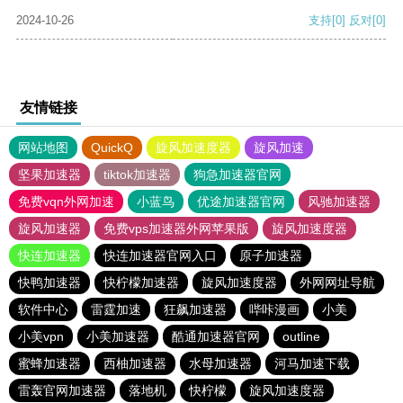
2024-10-26
支持
[0]
反对
[0]
友情链接
网站地图
QuickQ
旋风加速度器
旋风加速
坚果加速器
tiktok加速器
狗急加速器官网
免费vqn外网加速
小蓝鸟
优途加速器官网
风驰加速器
旋风加速器
免费vps加速器外网苹果版
旋风加速度器
快连加速器
快连加速器官网入口
原子加速器
快鸭加速器
快柠檬加速器
旋风加速度器
外网网址导航
软件中心
雷霆加速
狂飙加速器
哔咔漫画
小美
小美vpn
小美加速器
酷通加速器官网
outline
蜜蜂加速器
西柚加速器
水母加速器
河马加速下载
雷轰官网加速器
落地机
快柠檬
旋风加速度器