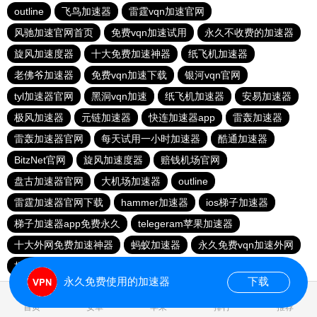
outline
飞鸟加速器
雷霆vqn加速官网
风驰加速官网首页
免费vqn加速试用
永久不收费的加速器
旋风加速度器
十大免费加速神器
纸飞机加速器
老佛爷加速器
免费vqn加速下载
银河vqn官网
tyl加速器官网
黑洞vqn加速
纸飞机加速器
安易加速器
极风加速器
元链加速器
快连加速器app
雷轰加速器
雷轰加速器官网
每天试用一小时加速器
酷通加速器
BitzNet官网
旋风加速度器
赔钱机场官网
盘古加速器官网
大机场加速器
outline
雷霆加速器官网下载
hammer加速器
ios梯子加速器
梯子加速器app免费永久
telegeram苹果加速器
十大外网免费加速神器
蚂蚁加速器
永久免费vqn加速外网
极光aurora加速器
永久免费使用的加速器
下载
0.021838s
首页
安卓
苹果
排行
推荐