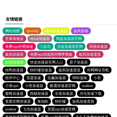
友情链接
网站地图
QuickQ
旋风加速度器
旋风加速
坚果加速器
tiktok加速器
狗急加速器官网
免费vqn外网加速
小蓝鸟
优途加速器官网
风驰加速器
旋风加速器
免费vps加速器外网苹果版
旋风加速度器
快连加速器
快连加速器官网入口
原子加速器
快鸭加速器
快柠檬加速器
旋风加速度器
外网网址导航
软件中心
雷霆加速
狂飙加速器
哔咔漫画
小美
小美vpn
小美加速器
酷通加速器官网
outline
蜜蜂加速器
西柚加速器
水母加速器
河马加速下载
雷轰官网加速器
落地机
快柠檬
旋风加速度器
outline
飞鸟加速器
雷霆vqn加速官网