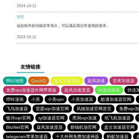
2024-10-11
游客
这款软件的功能非常强大，可以满足我日常使用的需求。
2024-10-11
友情链接
网站地图
QuickQ
旋风加速度器
旋风加速
坚果加速器
免费vps加速器外网苹果版
旋风加速度器
快连加速器
快连
哔咔漫画
小美
小美vpn
小美加速器
酷通加速器官网
飞鸟加速器
雷霆vqn加速官网
风驰加速官网首页
免费vqn
银河vqn官网
tyl加速器官网
黑洞vqn加速
纸飞机加速器
BitzNet官网
旋风加速度器
赔钱机场官网
盘古加速器官网
telegeram苹果加速器
十大外网免费加速神器
蚂蚁加速器