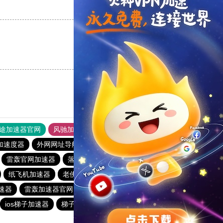
支持
[0]
反对
[0]
支持
[0]
反对
[0]
途加速器官网
风驰加速器
旋风加速器
加速度器
外网网址导航
软件中心
雷霆加速
狂飙加速器
雷轰官网加速器
落地机
快柠檬
旋风加速度器
outline
纸飞机加速器
老佛爷加速器
免费vqn加速下载
速器
雷轰加速器官网
每天试用一小时加速器
酷通加速器
ios梯子加速器
梯子加速器app免费永久