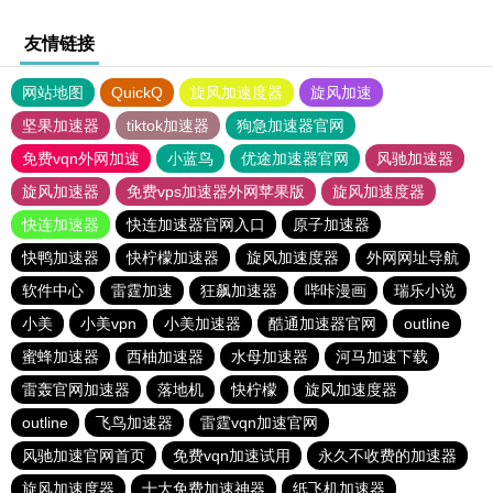
友情链接
网站地图
QuickQ
旋风加速度器
旋风加速
坚果加速器
tiktok加速器
狗急加速器官网
免费vqn外网加速
小蓝鸟
优途加速器官网
风驰加速器
旋风加速器
免费vps加速器外网苹果版
旋风加速度器
快连加速器
快连加速器官网入口
原子加速器
快鸭加速器
快柠檬加速器
旋风加速度器
外网网址导航
软件中心
雷霆加速
狂飙加速器
哔咔漫画
瑞乐小说
小美
小美vpn
小美加速器
酷通加速器官网
outline
蜜蜂加速器
西柚加速器
水母加速器
河马加速下载
雷轰官网加速器
落地机
快柠檬
旋风加速度器
outline
飞鸟加速器
雷霆vqn加速官网
风驰加速官网首页
免费vqn加速试用
永久不收费的加速器
旋风加速度器
十大免费加速神器
纸飞机加速器