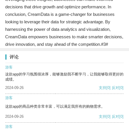
decisions that drive growth and optimize performance. In
conclusion, CreamData is a game-changer for businesses
looking to leverage their data for strategic advantage. By
harnessing the power of data analytics and visualization,
CreamData empowers businesses to make smarter decisions,
drive innovation, and stay ahead of the competition.#3#
评论
游客
这款app的学习氛围很浓厚，能够激励我不断学习，让我能够取得更好的
成绩。
2024-09-26
支持
[0]
反对
[0]
游客
这款app的商品种类非常丰富，可以满足我所有的购物需求。
2024-09-26
支持
[0]
反对
[0]
游客