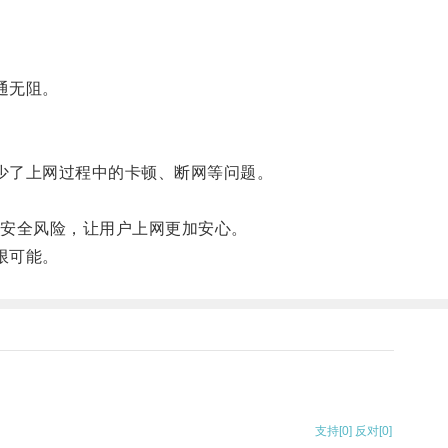
通无阻。
少了上网过程中的卡顿、断网等问题。
安全风险，让用户上网更加安心。
限可能。
支持
[0]
反对
[0]