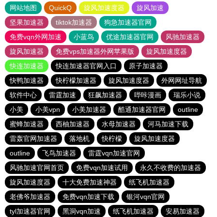
网站地图
QuickQ
旋风加速度器
旋风加速
坚果加速器
tiktok加速器
狗急加速器官网
免费vqn外网加速
小蓝鸟
优途加速器官网
风驰加速器
旋风加速器
免费vps加速器外网苹果版
旋风加速度器
快连加速器
快连加速器官网入口
原子加速器
快鸭加速器
快柠檬加速器
旋风加速度器
外网网址导航
软件中心
雷霆加速
狂飙加速器
哔咔漫画
瑞乐小说
小美
小美vpn
小美加速器
酷通加速器官网
outline
蜜蜂加速器
西柚加速器
水母加速器
河马加速下载
雷轰官网加速器
落地机
快柠檬
旋风加速度器
outline
飞鸟加速器
雷霆vqn加速官网
风驰加速官网首页
免费vqn加速试用
永久不收费的加速器
旋风加速度器
十大免费加速神器
纸飞机加速器
老佛爷加速器
免费vqn加速下载
银河vqn官网
tyl加速器官网
黑洞vqn加速
纸飞机加速器
安易加速器