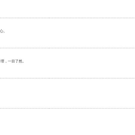
。
心。
合理，一目了然。