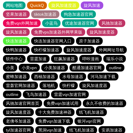
网站地图
QuickQ
旋风加速度器
旋风加速
坚果加速器
tiktok加速器
狗急加速器官网
免费vqn外网加速
小蓝鸟
优途加速器官网
风驰加速器
旋风加速器
免费vps加速器外网苹果版
旋风加速度器
快连加速器
快连加速器官网入口
原子加速器
快鸭加速器
快柠檬加速器
旋风加速度器
外网网址导航
软件中心
雷霆加速
狂飙加速器
哔咔漫画
瑞乐小说
小美
小美vpn
小美加速器
酷通加速器官网
outline
蜜蜂加速器
西柚加速器
水母加速器
河马加速下载
雷轰官网加速器
落地机
快柠檬
旋风加速度器
outline
飞鸟加速器
雷霆vqn加速官网
风驰加速官网首页
免费vqn加速试用
永久不收费的加速器
旋风加速度器
十大免费加速神器
纸飞机加速器
老佛爷加速器
免费vqn加速下载
银河vqn官网
tyl加速器官网
黑洞vqn加速
纸飞机加速器
安易加速器