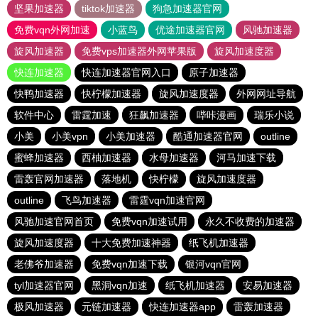
坚果加速器
tiktok加速器
狗急加速器官网
免费vqn外网加速
小蓝鸟
优途加速器官网
风驰加速器
旋风加速器
免费vps加速器外网苹果版
旋风加速度器
快连加速器
快连加速器官网入口
原子加速器
快鸭加速器
快柠檬加速器
旋风加速度器
外网网址导航
软件中心
雷霆加速
狂飙加速器
哔咔漫画
瑞乐小说
小美
小美vpn
小美加速器
酷通加速器官网
outline
蜜蜂加速器
西柚加速器
水母加速器
河马加速下载
雷轰官网加速器
落地机
快柠檬
旋风加速度器
outline
飞鸟加速器
雷霆vqn加速官网
风驰加速官网首页
免费vqn加速试用
永久不收费的加速器
旋风加速度器
十大免费加速神器
纸飞机加速器
老佛爷加速器
免费vqn加速下载
银河vqn官网
tyl加速器官网
黑洞vqn加速
纸飞机加速器
安易加速器
极风加速器
元链加速器
快连加速器app
雷轰加速器