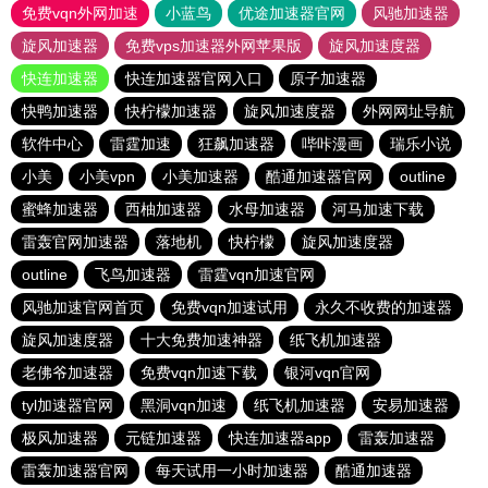
免费vqn外网加速
小蓝鸟
优途加速器官网
风驰加速器
旋风加速器
免费vps加速器外网苹果版
旋风加速度器
快连加速器
快连加速器官网入口
原子加速器
快鸭加速器
快柠檬加速器
旋风加速度器
外网网址导航
软件中心
雷霆加速
狂飙加速器
哔咔漫画
瑞乐小说
小美
小美vpn
小美加速器
酷通加速器官网
outline
蜜蜂加速器
西柚加速器
水母加速器
河马加速下载
雷轰官网加速器
落地机
快柠檬
旋风加速度器
outline
飞鸟加速器
雷霆vqn加速官网
风驰加速官网首页
免费vqn加速试用
永久不收费的加速器
旋风加速度器
十大免费加速神器
纸飞机加速器
老佛爷加速器
免费vqn加速下载
银河vqn官网
tyl加速器官网
黑洞vqn加速
纸飞机加速器
安易加速器
极风加速器
元链加速器
快连加速器app
雷轰加速器
雷轰加速器官网
每天试用一小时加速器
酷通加速器