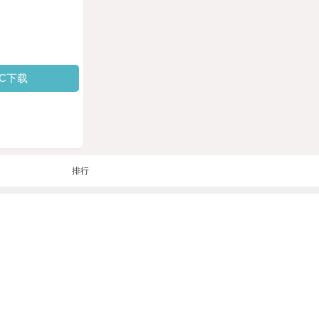
PC下载
排行