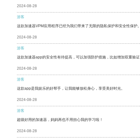
2024-08-28
游客
这款加速器VPM应用程序已经为我们带来了无限的隐私保护和安全性保护
2024-08-28
游客
这款加速器app的安全性有待提高，可以加强防护措施，比如增加双重验证
2024-08-28
游客
这款app是我娱乐的好帮手，让我能够放松身心，享受美好时光。
2024-08-28
游客
超级好用的加速器，妈妈再也不用担心我的学习啦！
2024-08-28