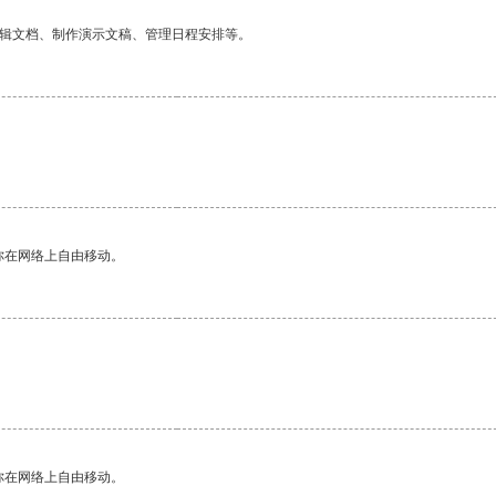
编辑文档、制作演示文稿、管理日程安排等。
你在网络上自由移动。
你在网络上自由移动。