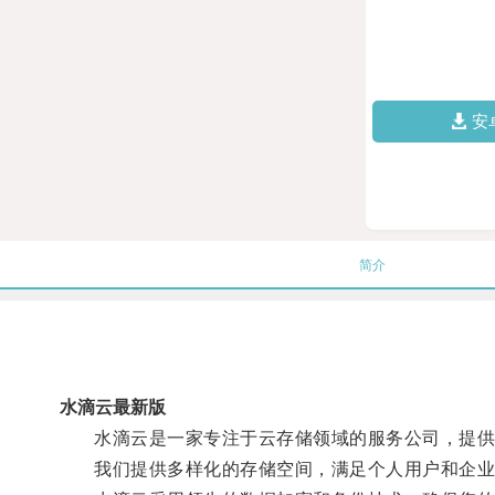
安
简介
水滴云最新版
水滴云是一家专注于云存储领域的服务公司，提供
我们提供多样化的存储空间，满足个人用户和企业